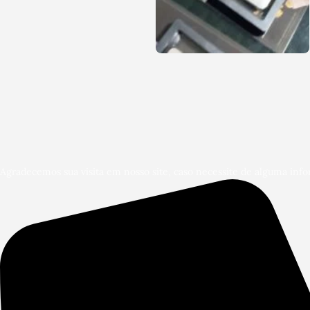
Agradecemos sua visita em nosso site, caso necessite de alguma info