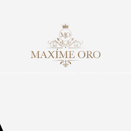
rmação ou queira deixar alguma sugestão, entre em contato utilizand