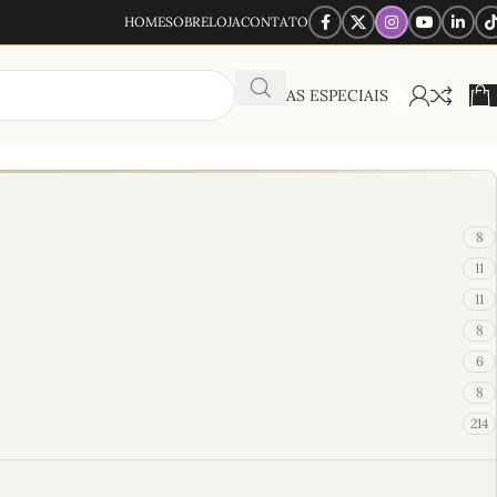
HOME
SOBRE
LOJA
CONTATO
OFERTAS ESPECIAIS
8
11
11
8
6
8
214