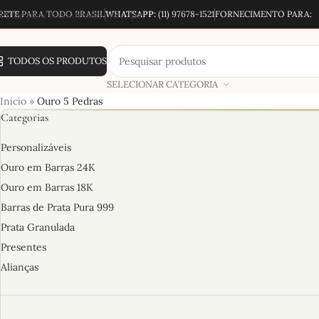
RETE
Pular para o conteúdo principal
PARA TODO BRASIL
WHATSAPP:
(11) 97678-1521
FORNECIMENTO PARA:
TODOS OS PRODUTOS
SELECIONAR CATEGORIA
Início
»
Ouro 5 Pedras
Categorias
Personalizáveis
Ouro em Barras 24K
Ouro em Barras 18K
Barras de Prata Pura 999
Prata Granulada
Presentes
Alianças