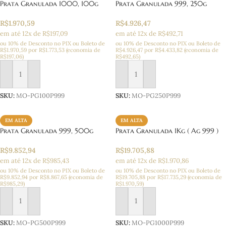
Prata Granulada 1000, 100g
Prata Granulada 999, 250g
R$
1.970,59
R$
4.926,47
em até 12x de R$197,09
em até 12x de R$492,71
ou 10% de Desconto no PIX ou Boleto
de
ou 10% de Desconto no PIX ou Boleto
de
R$
1.970,59
por
R$
1.773,53
(economia de
R$
4.926,47
por
R$
4.433,82
(economia de
R$
197,06
)
R$
492,65
)
Adicionar ao carrinho
Adicionar ao carrinho
SKU:
MO-PG100P999
SKU:
MO-PG250P999
EM ALTA
EM ALTA
Prata Granulada 999, 500g
Prata Granulada 1Kg ( Ag 999 )
R$
9.852,94
R$
19.705,88
em até 12x de R$985,43
em até 12x de R$1.970,86
ou 10% de Desconto no PIX ou Boleto
de
ou 10% de Desconto no PIX ou Boleto
de
R$
9.852,94
por
R$
8.867,65
(economia de
R$
19.705,88
por
R$
17.735,29
(economia de
R$
985,29
)
R$
1.970,59
)
Adicionar ao carrinho
Adicionar ao carrinho
SKU:
MO-PG500P999
SKU:
MO-PG1000P999