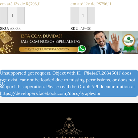
em até 12x de R$796,11
em até 12x de R$796,11
Adicionar ao carrinho
Adicionar ao carrinho
SKU:
AS-33
SKU:
AF-30
Unsupported get request. Object with ID '17841467126345011' does
not exist, cannot be loaded due to missing permissions, or does not
support this operation. Please read the Graph API documentation at
https://developers.facebook.com/docs/graph-api