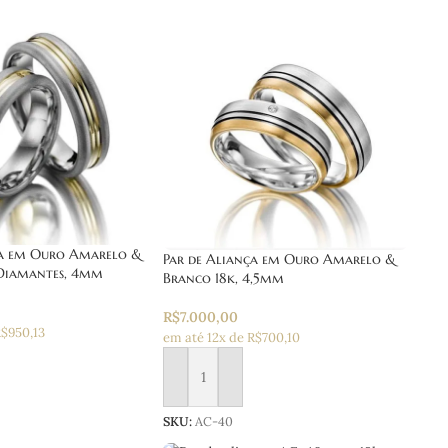
ça em Ouro Amarelo &
Par de Aliança em Ouro Amarelo &
 Diamantes, 4mm
Branco 18k, 4,5mm
R$
7.000,00
R$950,13
em até 12x de R$700,10
 carrinho
Adicionar ao carrinho
SKU:
AC-40