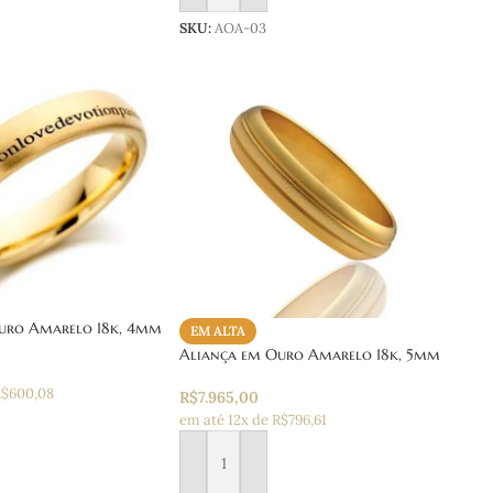
SKU:
AOA-03
uro Amarelo 18k, 4mm
EM ALTA
Aliança em Ouro Amarelo 18k, 5mm
R$600,08
R$
7.965,00
em até 12x de R$796,61
 carrinho
Adicionar ao carrinho