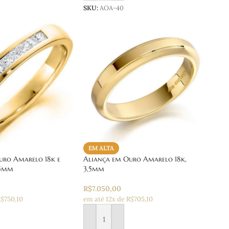
SKU:
AOA-40
EM ALTA
uro Amarelo 18k e
Aliança em Ouro Amarelo 18k,
,5mm
3,5mm
R$
7.050,00
R$750,10
em até 12x de R$705,10
 carrinho
Adicionar ao carrinho