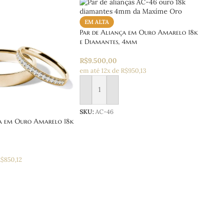
EM ALTA
Par de Aliança em Ouro Amarelo 18k
e Diamantes, 4mm
R$
9.500,00
em até 12x de R$950,13
Adicionar ao carrinho
SKU:
AC-46
ça em Ouro Amarelo 18k
R$850,12
 carrinho