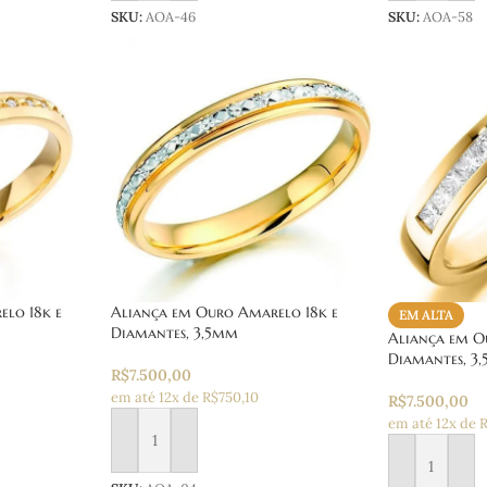
SKU:
AOA-46
SKU:
AOA-58
lo 18k e
Aliança em Ouro Amarelo 18k e
EM ALTA
Diamantes, 3,5mm
Aliança em O
Diamantes, 3
R$
7.500,00
em até 12x de R$750,10
R$
7.500,00
em até 12x de 
Adicionar ao carrinho
Adicionar ao