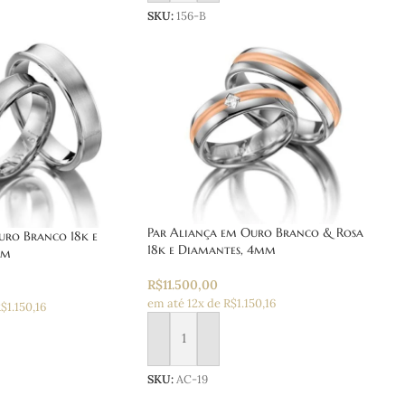
SKU:
156-B
Par Aliança em Ouro Branco & Rosa
uro Branco 18k e
18k e Diamantes, 4mm
mm
R$
11.500,00
em até 12x de R$1.150,16
$1.150,16
Adicionar ao carrinho
 carrinho
SKU:
AC-19