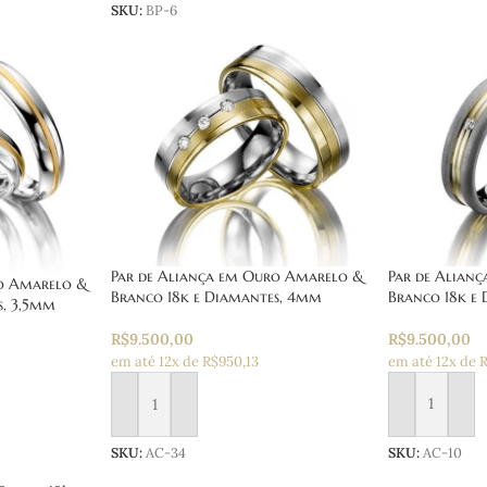
SKU:
BP-6
Par de Alian
Par de Aliança em Ouro Amarelo &
ro Amarelo &
Branco 18k e
Branco 18k e Diamantes, 4mm
s, 3,5mm
R$
9.500,00
R$
9.500,00
em até 12x de 
em até 12x de R$950,13
Adicionar ao
Adicionar ao carrinho
SKU:
AC-10
SKU:
AC-34