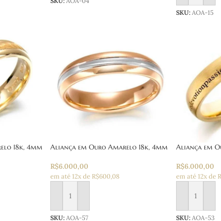
SKU:
AOA-04
SKU:
AOA-15
elo 18k, 4mm
Aliança em Ouro Amarelo 18k, 4mm
Aliança em O
R$
6.000,00
R$
6.000,00
em até 12x de R$600,08
em até 12x de 
Adicionar ao carrinho
Adicionar ao
SKU:
AOA-57
SKU:
AOA-53