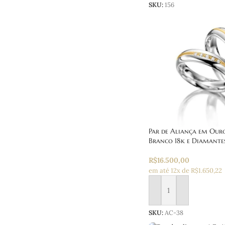
SKU:
156
Par de Aliança em Ou
Branco 18k e Diamante
R$
16.500,00
em até 12x de R$1.650,22
Adicionar ao carrinho
SKU:
AC-38