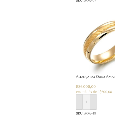
SKU:
AOA-07
Aliança em Ouro Amar
R$
6.000,00
em até 12x de R$600,08
Adicionar ao carrinho
SKU:
AOA-49