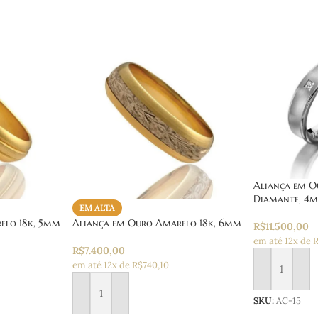
Aliança em O
Diamante, 4
EM ALTA
elo 18k, 5mm
Aliança em Ouro Amarelo 18k, 6mm
R$
11.500,00
em até 12x de R
R$
7.400,00
em até 12x de R$740,10
Adicionar ao
Adicionar ao carrinho
SKU:
AC-15