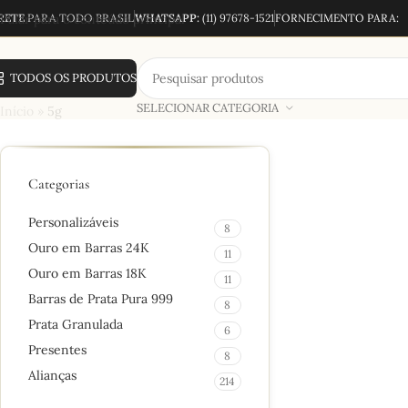
RETE
Pular para o conteúdo principal
PARA TODO BRASIL
WHATSAPP:
(11) 97678-1521
FORNECIMENTO PARA:
TODOS OS PRODUTOS
SELECIONAR CATEGORIA
Início
»
5g
Categorias
Personalizáveis
8
Ouro em Barras 24K
11
Ouro em Barras 18K
11
Barras de Prata Pura 999
8
Prata Granulada
6
Presentes
8
Alianças
214