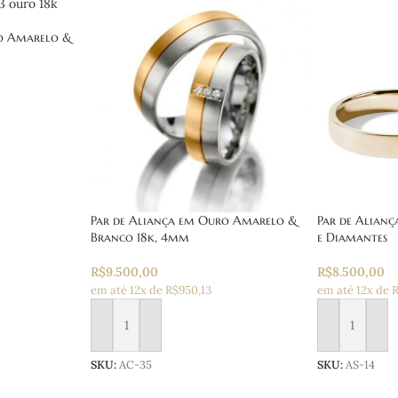
ro Amarelo &
Par de Aliança em Ouro Amarelo &
Par de Alian
Branco 18k, 4mm
e Diamantes
R$
9.500,00
R$
8.500,00
em até 12x de R$950,13
em até 12x de 
Adicionar ao carrinho
Adicionar ao
SKU:
AC-35
SKU:
AS-14