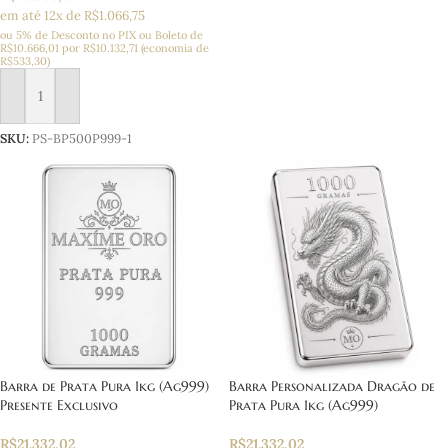
em até 12x de R$1.066,75
ou 5% de Desconto no PIX ou Boleto
de
R$
10.666,01
por
R$
10.132,71
(economia de
R$
533,30
)
Adicionar ao carrinho
SKU:
PS-BP500P999-1
Barra de Prata Pura 1kg (Ag999)
Barra Personalizada Dragão de
Presente Exclusivo
Prata Pura 1kg (Ag999)
R$
21.332,02
R$
21.332,02