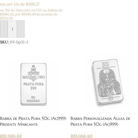
em até 12x de R$68,27
ou 5% de Desconto no PIX ou Boleto
de
R$
682,62
por
R$
648,49
(economia de
R$
34,13
)
Adicionar ao carrinho
SKU:
PS-bp31-1
Barra de Prata Pura 50g (Ag999)
Barra Personalizada Águia de
Presente Marcante
Prata Pura 50g (Ag999)
R$
1.066,60
R$
1.066,60