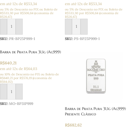
em até 12x de R$53,34
em até 12x de R$53,34
ou 5% de Desconto no PIX ou Boleto
de
ou 5% de Desconto no PIX ou Boleto
de
R$
533,30
por
R$
506,64
(economia de
R$
533,30
por
R$
506,64
(economia de
R$
26,67
)
R$
26,67
)
Adicionar ao carrinho
Adicionar ao carrinho
SKU:
PR-BP25P999-1
SKU:
PS-BP25P999-1
Barra de Prata Pura 31,1g (Ag999)
R$
640,21
em até 12x de R$64,03
ou 10% de Desconto no PIX ou Boleto
de
R$
640,21
por
R$
576,19
(economia de
R$
64,02
)
Adicionar ao carrinho
SKU:
MO-BP31P999
Barra de Prata Pura 31,1g (Ag999)
Presente Clássico
R$
682,62