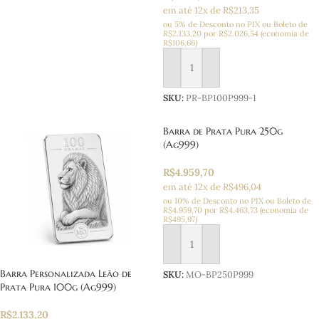
em até 12x de R$213,35
ou 5% de Desconto no PIX ou Boleto
de
R$
2.133,20
por
R$
2.026,54
(economia de
R$
106,66
)
Adicionar ao carrinho
SKU:
PR-BP100P999-1
Barra de Prata Pura 250g
(Ag999)
R$
4.959,70
em até 12x de R$496,04
ou 10% de Desconto no PIX ou Boleto
de
R$
4.959,70
por
R$
4.463,73
(economia de
R$
495,97
)
Adicionar ao carrinho
Barra Personalizada Leão de
SKU:
MO-BP250P999
Prata Pura 100g (Ag999)
R$
2.133,20