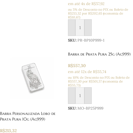
em até 4x de R$57,92
ou 5% de Desconto no PIX ou Boleto
de
R$
213,32
por
R$
202,65
(economia de
R$
10,67
)
Adicionar ao carrinho
SKU:
PR-BP10P999-1
Barra de Prata Pura 25g (Ag999)
R$
557,30
em até 12x de R$55,74
ou 10% de Desconto no PIX ou Boleto
de
R$
557,30
por
R$
501,57
(economia de
R$
55,73
)
Adicionar ao carrinho
SKU:
MO-BP25P999
Barra Personalizada Lobo de
Prata Pura 10g (Ag999)
R$
213,32