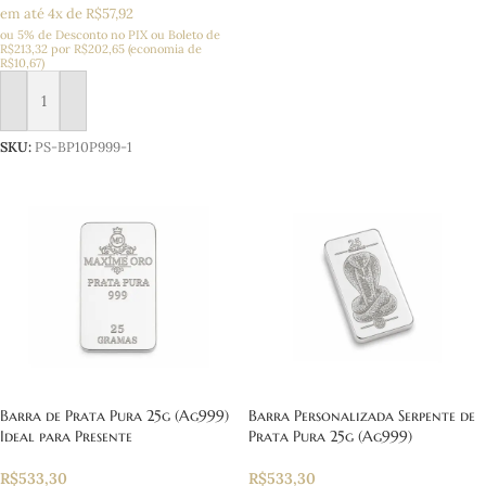
em até 4x de R$57,92
ou 5% de Desconto no PIX ou Boleto
de
R$
213,32
por
R$
202,65
(economia de
R$
10,67
)
Adicionar ao carrinho
SKU:
PS-BP10P999-1
Barra de Prata Pura 25g (Ag999)
Barra Personalizada Serpente de
Ideal para Presente
Prata Pura 25g (Ag999)
R$
533,30
R$
533,30