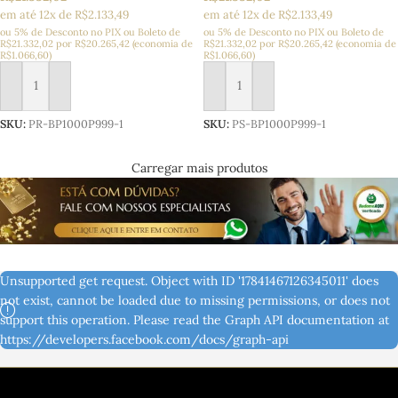
em até 12x de R$2.133,49
em até 12x de R$2.133,49
ou 5% de Desconto no PIX ou Boleto
de
ou 5% de Desconto no PIX ou Boleto
de
R$
21.332,02
por
R$
20.265,42
(economia de
R$
21.332,02
por
R$
20.265,42
(economia de
R$
1.066,60
)
R$
1.066,60
)
Adicionar ao carrinho
Adicionar ao carrinho
SKU:
PR-BP1000P999-1
SKU:
PS-BP1000P999-1
Carregar mais produtos
Unsupported get request. Object with ID '17841467126345011' does
not exist, cannot be loaded due to missing permissions, or does not
support this operation. Please read the Graph API documentation at
https://developers.facebook.com/docs/graph-api