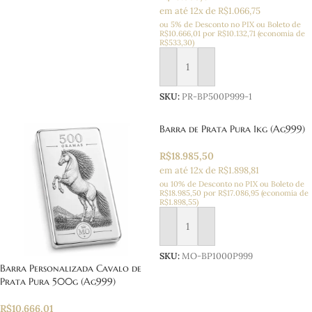
em até 12x de R$1.066,75
ou 5% de Desconto no PIX ou Boleto
de
R$
10.666,01
por
R$
10.132,71
(economia de
R$
533,30
)
Adicionar ao carrinho
SKU:
PR-BP500P999-1
Barra de Prata Pura 1kg (Ag999)
R$
18.985,50
em até 12x de R$1.898,81
ou 10% de Desconto no PIX ou Boleto
de
R$
18.985,50
por
R$
17.086,95
(economia de
R$
1.898,55
)
Adicionar ao carrinho
SKU:
MO-BP1000P999
Barra Personalizada Cavalo de
Prata Pura 500g (Ag999)
R$
10.666,01