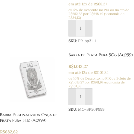
em até 12x de R$68,27
ou 5% de Desconto no PIX ou Boleto
de
R$
682,62
por
R$
648,49
(economia de
R$
34,13
)
Adicionar ao carrinho
SKU:
PR-bp31-1
Barra de Prata Pura 50g (Ag999)
R$
1.013,27
em até 12x de R$101,34
ou 10% de Desconto no PIX ou Boleto
de
R$
1.013,27
por
R$
911,94
(economia de
R$
101,33
)
Adicionar ao carrinho
SKU:
MO-BP50P999
Barra Personalizada Onça de
Prata Pura 31,1g (Ag999)
R$
682,62