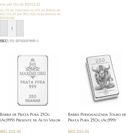
em até 12x de R$213,35
ou 5% de Desconto no PIX ou Boleto
de
R$
2.133,20
por
R$
2.026,54
(economia de
R$
106,66
)
Adicionar ao carrinho
SKU:
PS-BP100P999-1
Barra de Prata Pura 250g
Barra Personalizada Touro de
(Ag999) Presente de Alto Valor
Prata Pura 250g (Ag999)
R$
5.333,01
R$
5.333,01