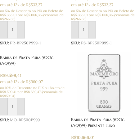
em até 12x de R$533,37
em até 12x de R$533,37
ou 5% de Desconto no PIX ou Boleto
de
ou 5% de Desconto no PIX ou Boleto
de
R$
5.333,01
por
R$
5.066,36
(economia de
R$
5.333,01
por
R$
5.066,36
(economia de
R$
266,65
)
R$
266,65
)
Adicionar ao carrinho
Adicionar ao carrinho
SKU:
PR-BP250P999-1
SKU:
PS-BP250P999-1
Barra de Prata Pura 500g
(Ag999)
R$
9.599,41
em até 12x de R$960,07
ou 10% de Desconto no PIX ou Boleto
de
R$
9.599,41
por
R$
8.639,47
(economia de
R$
959,94
)
Adicionar ao carrinho
Barra de Prata Pura 500g
SKU:
MO-BP500P999
(Ag999) Presente Luxo
R$
10.666,01