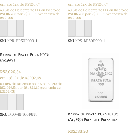
em até 12x de R$106,67
em até 12x de R$106,67
ou 5% de Desconto no PIX ou Boleto
de
ou 5% de Desconto no PIX ou Boleto
de
R$
1.066,60
por
R$
1.013,27
(economia de
R$
1.066,60
por
R$
1.013,27
(economia de
R$
53,33
)
R$
53,33
)
Adicionar ao carrinho
Adicionar ao carrinho
SKU:
PR-BP50P999-1
SKU:
PS-BP50P999-1
Barra de Prata Pura 100g
(Ag999)
R$
2.026,54
em até 12x de R$202,68
ou 10% de Desconto no PIX ou Boleto
de
R$
2.026,54
por
R$
1.823,89
(economia de
R$
202,65
)
Adicionar ao carrinho
Barra de Prata Pura 100g
SKU:
MO-BP100P999
(Ag999) Presente Premium
R$
2.133,20