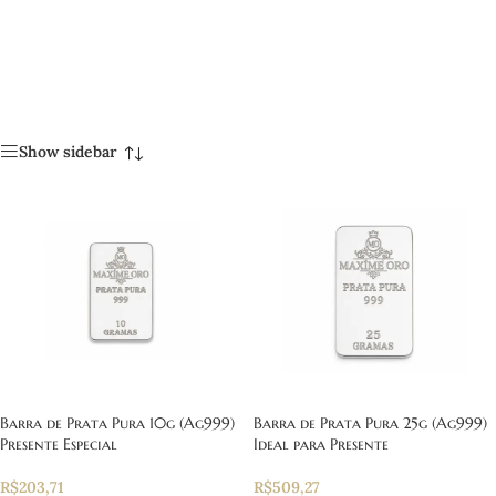
Show sidebar
Barra de Prata Pura 10g (Ag999)
Barra de Prata Pura 25g (Ag999)
Presente Especial
Ideal para Presente
R$
203,71
R$
509,27