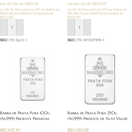
em até 12x de R$65,19
em até 12x de R$101,87
ou 5% de Desconto no PIX ou Boleto
de
ou 5% de Desconto no PIX ou Boleto
de
R$
651,86
por
R$
619,27
(economia de
R$
1.018,54
por
R$
967,61
(economia de
R$
32,59
)
R$
50,93
)
Adicionar ao carrinho
Adicionar ao carrinho
SKU:
PR-bp31-1
SKU:
PR-BP50P999-1
Barra de Prata Pura 100g
Barra de Prata Pura 250g
(Ag999) Presente Premium
(Ag999) Presente de Alto Valor
R$
2.037,07
R$
5.092,69