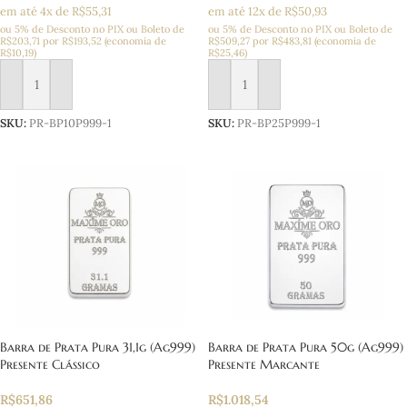
em até 4x de R$55,31
em até 12x de R$50,93
ou 5% de Desconto no PIX ou Boleto
de
ou 5% de Desconto no PIX ou Boleto
de
R$
203,71
por
R$
193,52
(economia de
R$
509,27
por
R$
483,81
(economia de
R$
10,19
)
R$
25,46
)
Adicionar ao carrinho
Adicionar ao carrinho
SKU:
PR-BP10P999-1
SKU:
PR-BP25P999-1
Barra de Prata Pura 31,1g (Ag999)
Barra de Prata Pura 50g (Ag999)
Presente Clássico
Presente Marcante
R$
651,86
R$
1.018,54