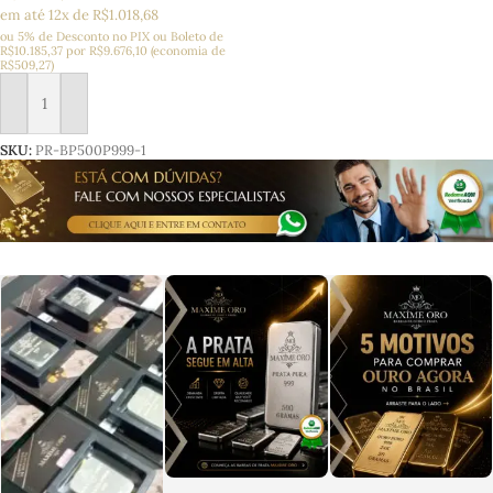
em até 12x de R$1.018,68
ou 5% de Desconto no PIX ou Boleto
de
R$
10.185,37
por
R$
9.676,10
(economia de
R$
509,27
)
Adicionar ao carrinho
SKU:
PR-BP500P999-1