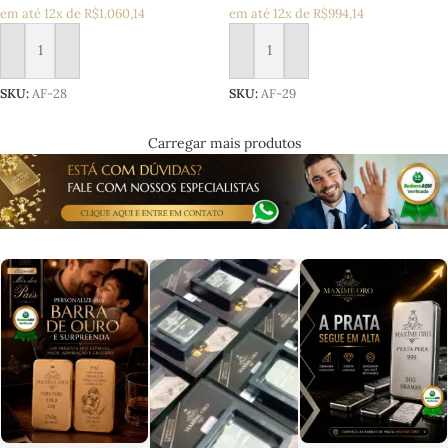
em até 12x de R$1.060,14
em até 12x de R$994,14
Adicionar ao carrinho
Adicionar ao carrinho
SKU:
AF-28
SKU:
AF-29
Carregar mais produtos