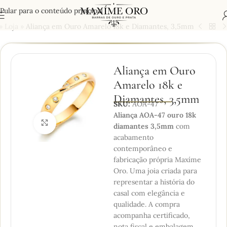
Pular para o conteúdo principal
»
Loja
»
Aliança em Ouro Amarelo 18k e Diamantes, 3,5mm
Aliança em Ouro
Amarelo 18k e
Diamantes, 3,5mm
SKU:
AOA-47
Aliança AOA-47 ouro 18k
Clique para ampliar
diamantes 3,5mm
com
acabamento
contemporâneo e
fabricação própria Maxíme
Oro. Uma joia criada para
representar a história do
casal com elegância e
qualidade. A compra
acompanha certificado,
nota fiscal e embalagem