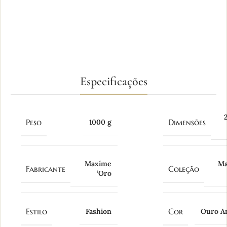
FABRICAÇÃO PRÓPRIA
Produção artesanal com atenção aos
detalhes e acabamento.
Especificações
Peso
Dimensões
1000 g
Maxíme
Ma
Fabricante
Coleção
‘Oro
Estilo
Cor
Fashion
Ouro A