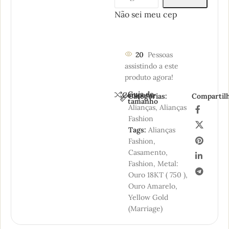
Não sei meu cep
20
Pessoas
assistindo a este
produto agora!
Guia de
Comparar
Categorias:
Compartilh
tamanho
Alianças
,
Alianças
Fashion
Tags:
Alianças
Fashion
,
Casamento
,
Fashion
,
Metal:
Ouro 18KT ( 750 )
,
Ouro Amarelo
,
Yellow Gold
(Marriage)