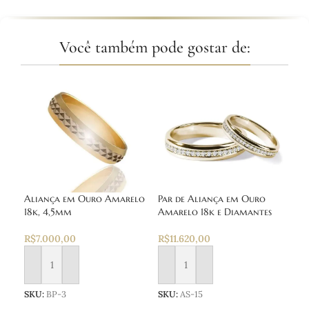
Você também pode gostar de:
Aliança em Ouro Amarelo
Par de Aliança em Ouro
Par
18k, 4,5mm
Amarelo 18k e Diamantes
Ama
R$
7.000,00
R$
11.620,00
R$
1
Adicionar ao carrinho
Adicionar ao carrinho
Ad
SKU:
BP-3
SKU:
AS-15
SKU