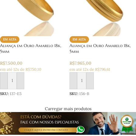
EM ALTA
EM ALTA
Aliança em Ouro Amarelo 18k,
Aliança em Ouro Amarelo 18k,
5mm
5mm
R$
7.500,00
R$
7.965,00
em até 12x de R$750,10
em até 12x de R$796,61
Adicionar ao carrinho
Adicionar ao carrinho
SKU:
137-E5
SKU:
156-B
Carregar mais produtos