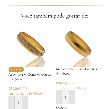
Você também pode gostar de:
Aliança em Ouro Amarelo
EM ALTA
EM
18k, 5mm
Aliança em Ouro Amarelo
Ali
18k, 5mm
18k
R$
9.250,00
em até 12x de R$925,13
R$
7.000,00
R$
7
em até 12x de R$700,10
em a
Adicionar ao carrinho
Adicionar ao carrinho
Ad
SKU:
G5