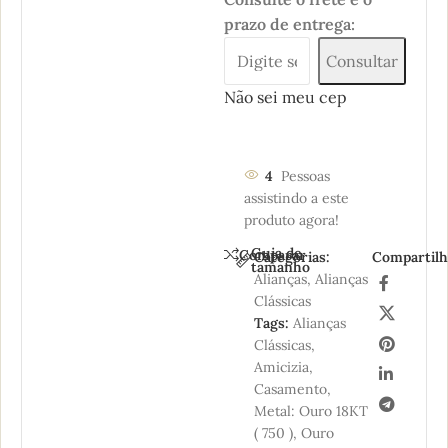
prazo de entrega:
Consultar
Não sei meu cep
4
Pessoas
assistindo a este
produto agora!
Guia de
Comparar
Categorias:
Compartilh
tamanho
Alianças
,
Alianças
Clássicas
Tags:
Alianças
Clássicas
,
Amicizia
,
Casamento
,
Metal: Ouro 18KT
( 750 )
,
Ouro