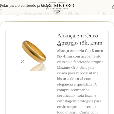
Pular para o conteúdo principal
Início
»
Loja
»
Aliança em Ouro Amarelo 18k, 4mm
Aliança em Ouro
Amarelo 18k, 4mm
SKU:
G-4E
Aliança Amicizia G-4E ouro
18k 4mm
com acabamento
clássico e fabricação própria
Clique para ampliar
Maxíme Oro. Uma joia
criada para representar a
história do casal com
elegância e qualidade. A
compra acompanha
certificado, nota fiscal e
embalagem protegida para
envio seguro e discreto a
todo o Brasil. Conte com