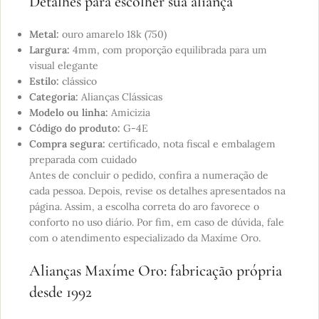
Detalhes para escolher sua aliança
Metal:
ouro amarelo 18k (750)
Largura:
4mm, com proporção equilibrada para um
visual elegante
Estilo:
clássico
Categoria:
Alianças Clássicas
Modelo ou linha:
Amicizia
Código do produto:
G-4E
Compra segura:
certificado, nota fiscal e embalagem
preparada com cuidado
Antes de concluir o pedido, confira a numeração de
cada pessoa. Depois, revise os detalhes apresentados na
página. Assim, a escolha correta do aro favorece o
conforto no uso diário. Por fim, em caso de dúvida, fale
com o atendimento especializado da Maxíme Oro.
Alianças Maxíme Oro: fabricação própria
desde 1992