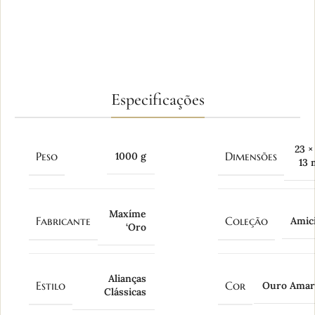
FABRICAÇÃO PRÓPRIA
Produção artesanal com atenção aos
detalhes e acabamento.
Especificações
23 ×
Peso
Dimensões
1000 g
13
Maxíme
Fabricante
Coleção
Amici
‘Oro
Alianças
Estilo
Cor
Ouro Amar
Clássicas