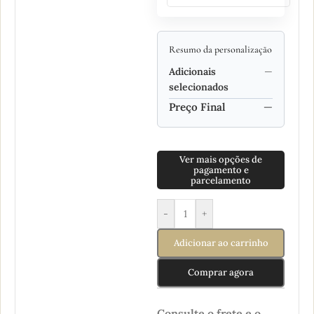
Resumo da personalização
Adicionais
—
selecionados
Preço Final
—
Ver mais opções de
pagamento e
parcelamento
-
+
Adicionar ao carrinho
Comprar agora
Consulte o frete e o