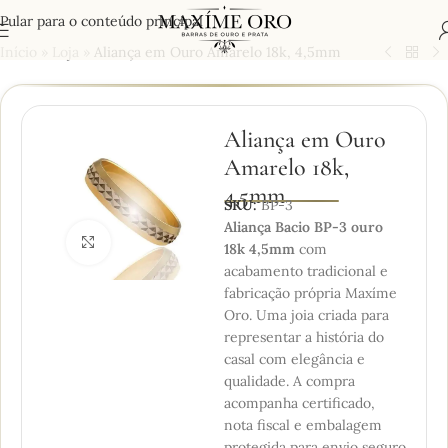
Pular para o conteúdo principal
Início
»
Loja
»
Aliança em Ouro Amarelo 18k, 4,5mm
Aliança em Ouro
Amarelo 18k,
4,5mm
SKU:
BP-3
Aliança Bacio BP-3 ouro
Clique para ampliar
18k 4,5mm
com
acabamento tradicional e
fabricação própria Maxíme
Oro. Uma joia criada para
representar a história do
casal com elegância e
qualidade. A compra
acompanha certificado,
nota fiscal e embalagem
protegida para envio seguro