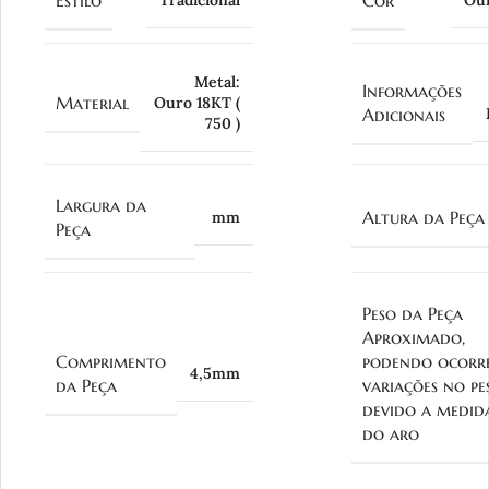
Estilo
Cor
Tradicional
Ou
Metal:
Informações
Material
Ouro 18KT (
Adicionais
750 )
Largura da
Altura da Peça
mm
Peça
Peso da Peça
Aproximado,
Comprimento
podendo ocorr
4,5mm
da Peça
variações no pe
devido a medid
do aro