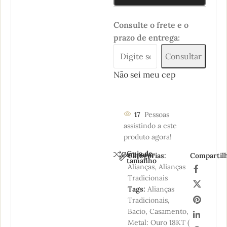
Consulte o frete e o
prazo de entrega:
Consultar
Não sei meu cep
17
Pessoas
assistindo a este
produto agora!
Guia de
Comparar
Categorias:
Compartilh
tamanho
Alianças
,
Alianças
Tradicionais
Tags:
Alianças
Tradicionais
,
Bacio
,
Casamento
,
Metal: Ouro 18KT (