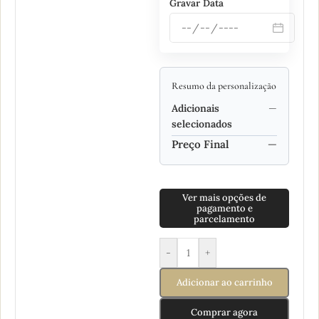
Gravar Data
Resumo da personalização
Adicionais
—
selecionados
Preço Final
—
Ver mais opções de
pagamento e
parcelamento
-
+
Adicionar ao carrinho
Comprar agora