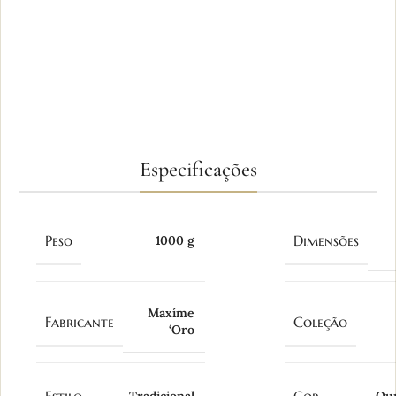
Tradição, experiência e cuidado na
criação de cada joia.
FABRICAÇÃO PRÓPRIA
Produção artesanal com atenção aos
detalhes e acabamento.
Especificações
Peso
Dimensões
1000 g
Maxíme
Fabricante
Coleção
‘Oro