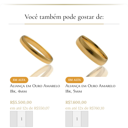
Você também pode gostar de:
Par
EM ALTA
EM ALTA
Ama
Aliança em Ouro Amarelo
Aliança em Ouro Amarelo
18k, 4mm
18k, 5mm
R$
1
em a
R$
5.500,00
R$
7.600,00
em até 12x de R$550,07
em até 12x de R$760,10
Ad
Adicionar ao carrinho
Adicionar ao carrinho
SKU