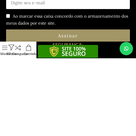
Ao marcar essa caixa concordo com o armazenamento dos
meus dados por este site.
Assinar
SEGURANÇA:
Menu
Filtros
Comparar
Carrinho
Copyright
Maxíme ‘Oro
– Loja online especializada em
alianças, joias e ouro em geral – 2023. Todos os direitos
reservados. MAXÍME ‘ORO É UMA LOJA DO GRUPO
MAXÍME.
CNPJ
: 68.097.864/0001-07 | Desenvolvida e
Gerenciada pela
GERENCIE WEB