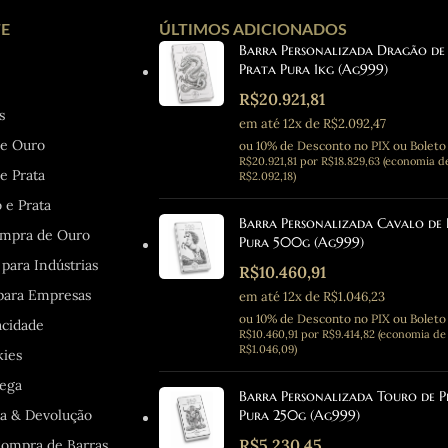
TE
ÚLTIMOS ADICIONADOS
Barra Personalizada Dragão de
Prata Pura 1kg (Ag999)
R$
20.921,81
s
em até 12x de R$2.092,47
de Ouro
ou 10% de Desconto no PIX ou Boleto
R$
20.921,81
por
R$
18.829,63
(economia d
e Prata
R$
2.092,18
)
 e Prata
Barra Personalizada Cavalo de
mpra de Ouro
Pura 500g (Ag999)
para Indústrias
R$
10.460,91
para Empresas
em até 12x de R$1.046,23
ou 10% de Desconto no PIX ou Boleto
acidade
R$
10.460,91
por
R$
9.414,82
(economia de
R$
1.046,09
)
kies
rega
Barra Personalizada Touro de 
ca & Devolução
Pura 250g (Ag999)
R$
5.230,45
ompra de Barras