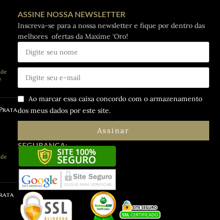
ASSINE NOSSA NEWSLETTER
Inscreva-se para a nossa newsletter e fique por dentro das
melhores ofertas da Maxíme ‘Oro!
de
e
Ao marcar essa caixa concordo com o armazenamento
 Prata
dos meus dados por este site.
Assinar
SEGURANÇA:
de
Prata