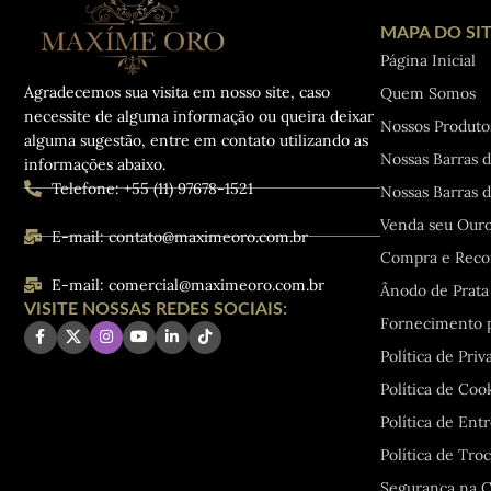
MAPA DO SI
Página Inicial
Agradecemos sua visita em nosso site, caso
Quem Somos
necessite de alguma informação ou queira deixar
Nossos Produto
alguma sugestão, entre em contato utilizando as
Nossas Barras 
informações abaixo.
Telefone: +55 (11) 97678-1521
Nossas Barras d
Venda seu Ouro
E-mail: contato@maximeoro.com.br
Compra e Reco
E-mail: comercial@maximeoro.com.br
Ânodo de Prata 
VISITE NOSSAS REDES SOCIAIS:
Fornecimento 
Política de Priv
Política de Coo
Política de Ent
Política de Tro
Segurança na C