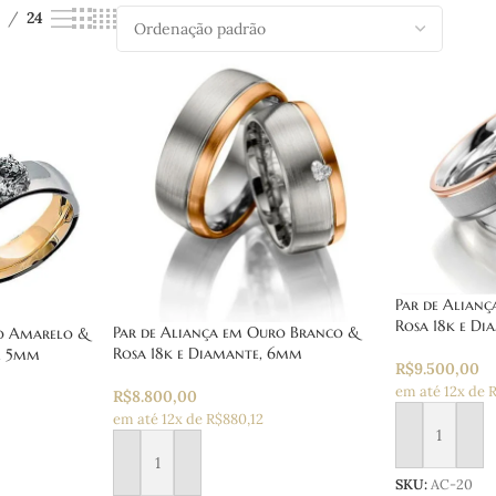
24
Par de Alian
Rosa 18k e Di
Par de Aliança em Ouro Branco &
ro Amarelo &
Rosa 18k e Diamante, 6mm
, 5mm
R$
9.500,00
em até 12x de 
R$
8.800,00
em até 12x de R$880,12
Adicionar ao
Adicionar ao carrinho
SKU:
AC-20