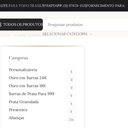
RETE
Pular para o conteúdo principal
PARA TODO BRASIL
WHATSAPP:
(11) 97678-1521
FORNECIMENTO PARA:
TODOS OS PRODUTOS
SELECIONAR CATEGORIA
Início
»
Comp. Sofisticada
Categorias
Personalizáveis
8
Ouro em Barras 24K
11
Ouro em Barras 18K
11
Barras de Prata Pura 999
8
Prata Granulada
6
Presentes
8
Alianças
214