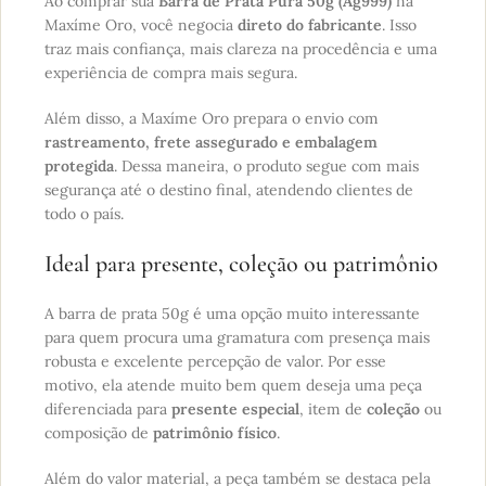
Ao comprar sua
Barra de Prata Pura 50g (Ag999)
na
Maxíme Oro, você negocia
direto do fabricante
. Isso
traz mais confiança, mais clareza na procedência e uma
experiência de compra mais segura.
Além disso, a Maxíme Oro prepara o envio com
rastreamento, frete assegurado e embalagem
protegida
. Dessa maneira, o produto segue com mais
segurança até o destino final, atendendo clientes de
todo o país.
Ideal para presente, coleção ou patrimônio
A barra de prata 50g é uma opção muito interessante
para quem procura uma gramatura com presença mais
robusta e excelente percepção de valor. Por esse
motivo, ela atende muito bem quem deseja uma peça
diferenciada para
presente especial
, item de
coleção
ou
composição de
patrimônio físico
.
Além do valor material, a peça também se destaca pela