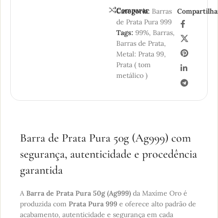
Comparar
Categoria:
Barras
Compartilha
de Prata Pura 999
Tags:
99%
,
Barras
,
Barras de Prata
,
Metal: Prata 99
,
Prata ( tom
metálico )
Barra de Prata Pura 50g (Ag999) com
segurança, autenticidade e procedência
garantida
A
Barra de Prata Pura 50g (Ag999)
da Maxíme Oro é
produzida com
Prata Pura 999
e oferece alto padrão de
acabamento, autenticidade e segurança em cada