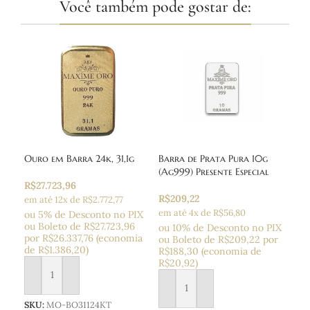
Você também pode gostar de:
Ouro em Barra 24k, 31,1g
Barra de Prata Pura 10g
Bar
(Ag999) Presente Especial
de 
R$
27.723,96
R$
209,22
R$
2
em até 12x de R$2.772,77
em até 4x de R$56,80
em 
ou 5% de Desconto no PIX
ou Boleto
de
R$
27.723,96
ou 10% de Desconto no PIX
ou 
por
R$
26.337,76
(economia
ou Boleto
de
R$
209,22
por
ou 
de
R$
1.386,20
)
R$
188,30
(economia de
R$
1
R$
20,92
)
R$
2
Adicionar ao carrinho
Adicionar ao carrinho
Ad
SKU:
MO-BO31124KT