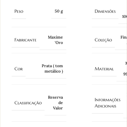
Peso
Dimensões
50 g
1
Maxíme
Fin
Fabricante
Coleção
‘Oro
Prata ( tom
Cor
Material
metálico )
9
Reserva
Informações
Classificação
de
Adicionais
Valor