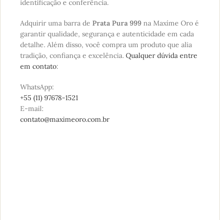
identificação e conferência.
Adquirir uma barra de
Prata Pura 999
na Maxíme Oro é
garantir qualidade, segurança e autenticidade em cada
detalhe. Além disso, você compra um produto que alia
tradição, confiança e excelência.
Qualquer dúvida entre
em contato
:
WhatsApp:
+55 (11) 97678-1521
E-mail:
contato@maximeoro.com.br
POR QUE COMPRAR NA MAXÍME ORO?
CERTIFICADO 999
Garantia de pureza e autenticidade
em cada barra.
EMBALAGEM LACRADA
Proteção total desde a fábrica até a