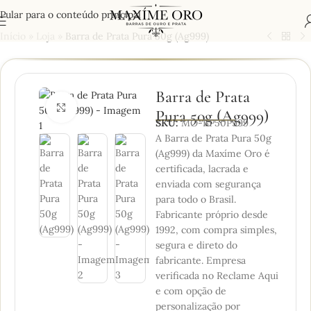
Pular para o conteúdo principal
Início
»
Loja
»
Barra de Prata Pura 50g (Ag999)
Barra de Prata
Clique para ampliar
Pura 50g (Ag999)
SKU:
MO-BP50P999
A Barra de Prata Pura 50g
(Ag999) da Maxíme Oro é
certificada, lacrada e
enviada com segurança
para todo o Brasil.
Fabricante próprio desde
1992, com compra simples,
segura e direto do
fabricante. Empresa
verificada no Reclame Aqui
e com opção de
personalização por